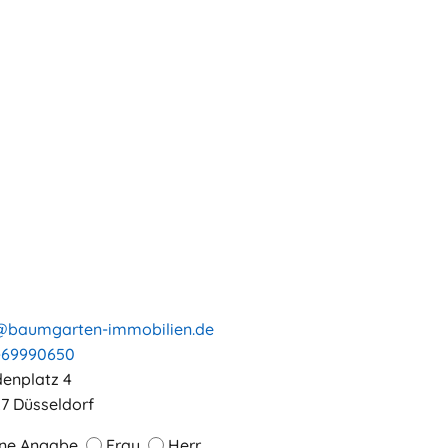
@baumgarten-immobilien.de
-69990650
denplatz 4
7 Düsseldorf
ne Angabe
Frau
Herr