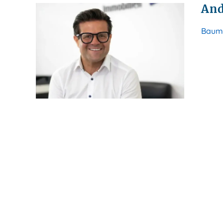
And
Baumg