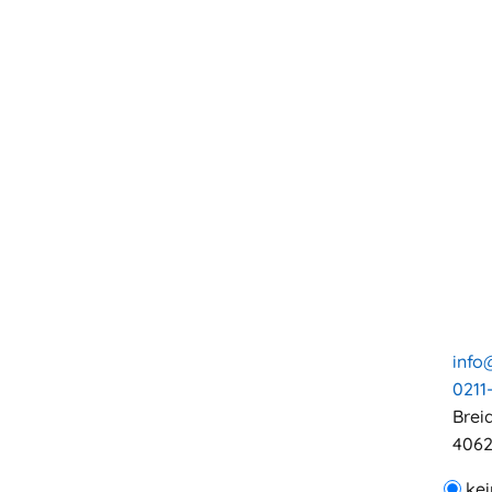
info
0211
Brei
4062
kei