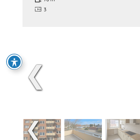
3
❮
❮