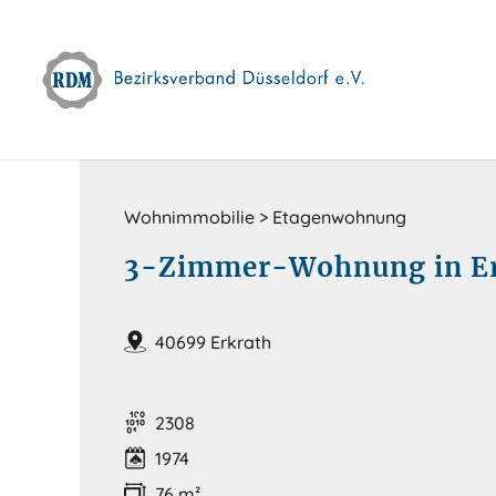
Skip
to
content
Wohnimmobilie > Etagenwohnung
3-Zimmer-Wohnung in Erk
40699 Erkrath
2308
1974
76 m²