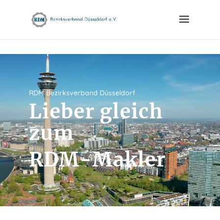
Skip to content
Video-
Player
RDM Bezirksverband Düsseldorf
Lieber gleich
zum
RDM-Makler