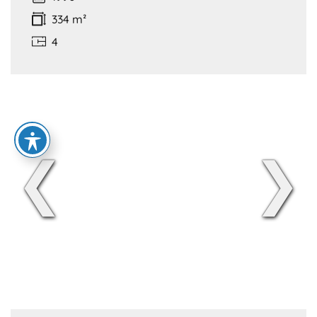
334 m²
4
❮
❯