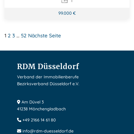
1
99.000 €
Seitennummerierung
1
2
3
…
52
Nächste Seite
der
Beiträge
RDM Düsseldorf
Verband der Immobilienberufe
Bezirksverband Düsseldorf e.V.
Am Düvel 3
41238 Mönchengladbach
+49 2166 14 61 80
info@rdm-duesseldorf.de