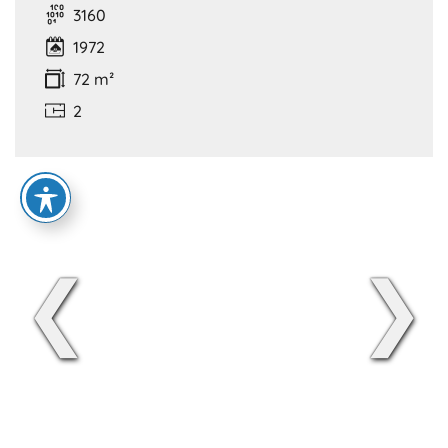
3160
1972
72 m²
2
❮
❯