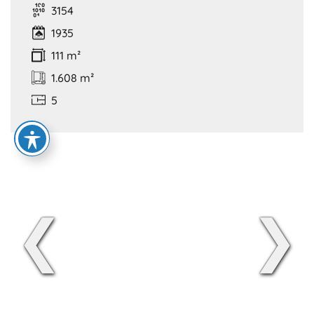
3154
1935
111 m²
1.608 m²
5
❮
❯