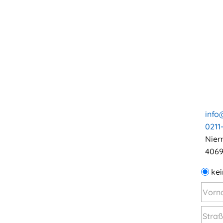
info
0211
Nier
4069
kei