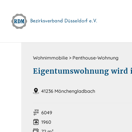
Skip
to
content
Wohnimmobilie > Penthouse-Wohnung
Eigentumswohnung wird i
41236 Mönchengladbach
6049
1960
72 m²