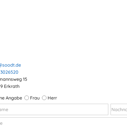
@soodt.de
-3026520
mannsweg 15
9 Erkrath
ne Angabe
Frau
Herr