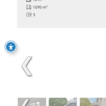
1.070 m²
3
❮
❮