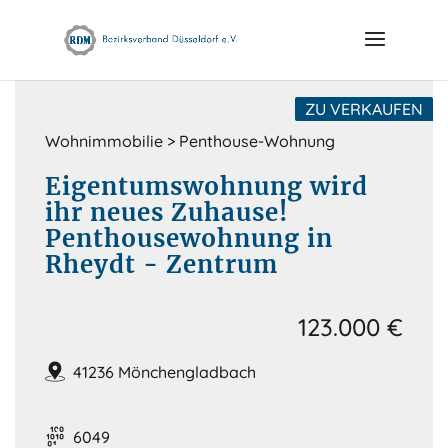
Skip
to
content
ZU VERKAUFEN
Wohnimmobilie > Penthouse-Wohnung
Eigentumswohnung wird
ihr neues Zuhause!
Penthousewohnung in
Rheydt - Zentrum
123.000 €
41236 Mönchengladbach
6049