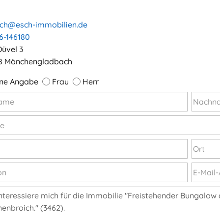
ch@esch-immobilien.de
6-146180
üvel 3
8 Mönchengladbach
ne Angabe
Frau
Herr