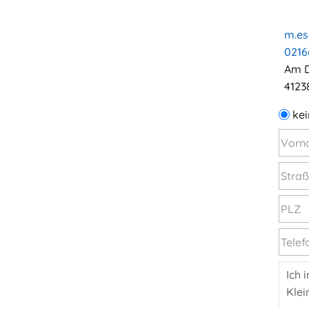
m.es
0216
Am D
4123
kei