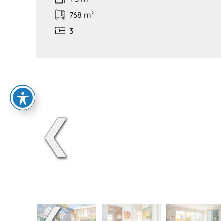
768 m²
3
❮
❮