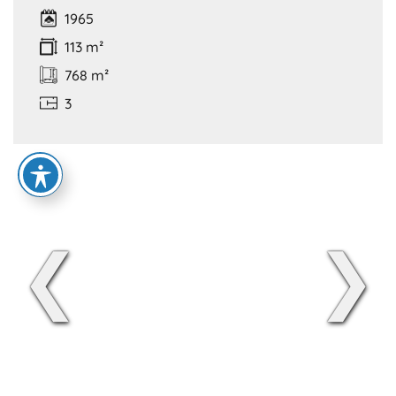
1965
113 m²
768 m²
3
❮
❯