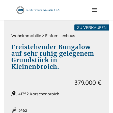
Skip
to
content
ZU VERKAUFEN
Wohnimmobilie > Einfamilienhaus
Freistehender Bungalow
auf sehr ruhig gelegenem
Grundstück in
Kleinenbroich.
379.000 €
41352 Korschenbroich
3462