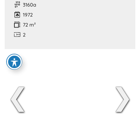
3160a
1972
72 m²
2
❮
❯