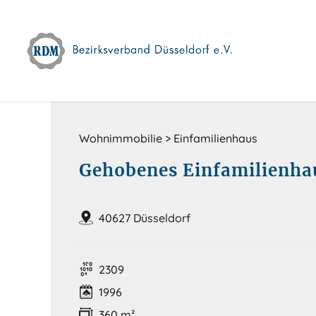
Skip
to
content
Wohnimmobilie > Einfamilienhaus
Gehobenes Einfamilienhau
40627 Düsseldorf
2309
1996
360 m²