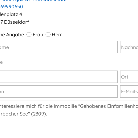
-69990650
denplatz 4
7 Düsseldorf
ne Angabe
Frau
Herr