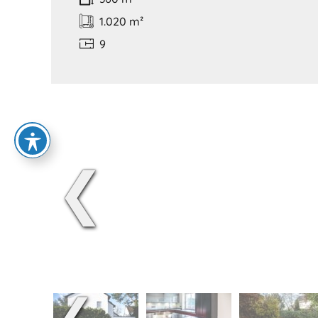
1.020 m²
9
❮
❮