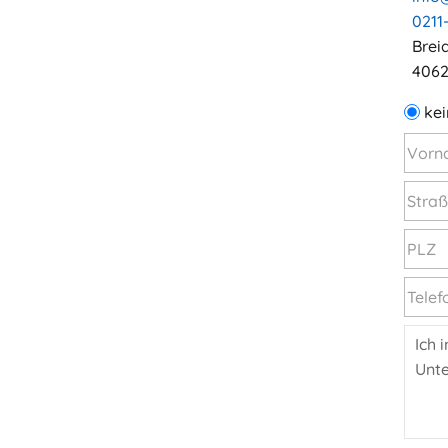
0211
Brei
4062
kei