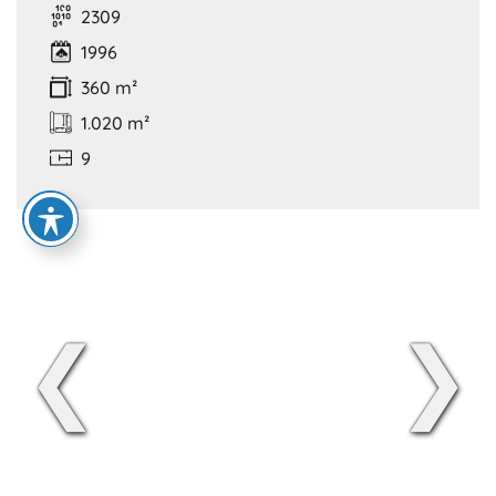
2309
1996
360 m²
1.020 m²
9
❮
❯