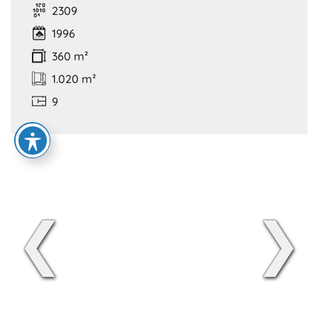
2309
1996
360 m²
1.020 m²
9
❮
❯