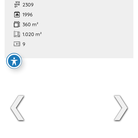
2309
1996
360 m²
1.020 m²
9
❮
❯