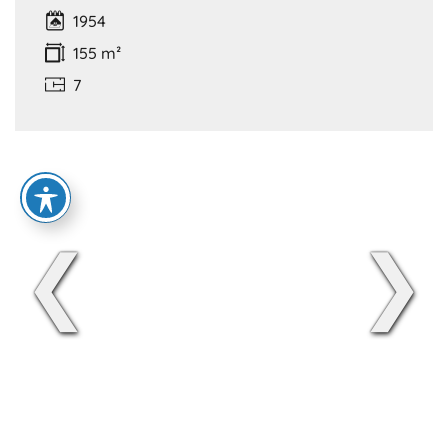
1954
155 m²
7
❮
❯