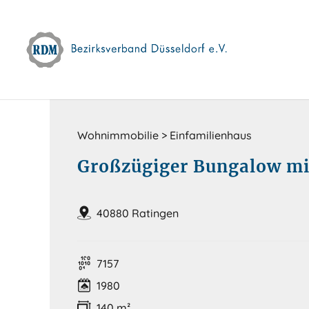
Skip
to
content
Wohnimmobilie > Einfamilienhaus
Großzügiger Bungalow mit
40880 Ratingen
7157
1980
140 m²