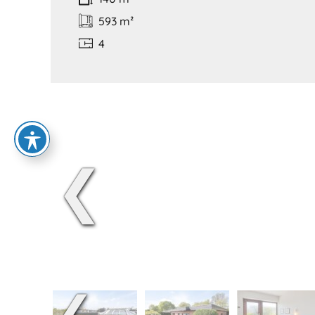
593 m²
4
❮
❮