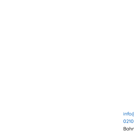
info
0210
Bahn