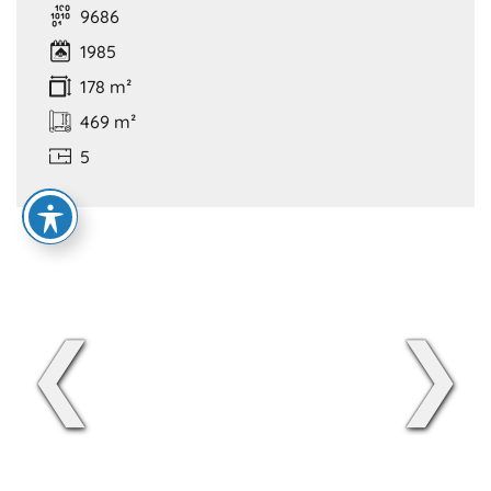
9686
1985
178 m²
469 m²
5
❮
❯