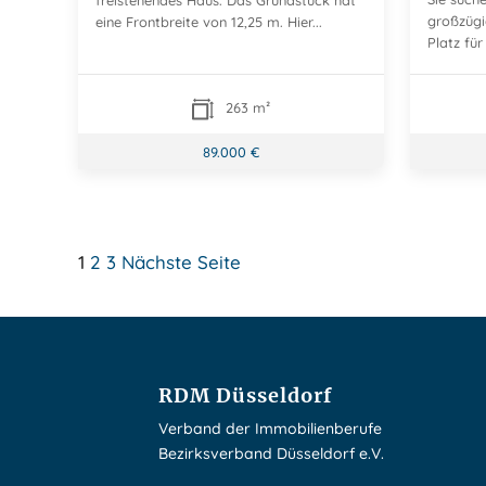
freistehendes Haus. Das Grundstück hat
großzügi
eine Frontbreite von 12,25 m. Hier...
Platz für
263 m²
89.000 €
Seitennummerierun
1
2
3
Nächste Seite
der
Beiträge
RDM Düsseldorf
Verband der Immobilienberufe
Bezirksverband Düsseldorf e.V.