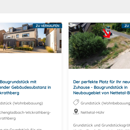
ZU VERKAUFEN
ZU
Baugrundstück mit
Der perfekte Platz für Ihr neu
ender Gebäudesubstanz in
Zuhause - Baugrundstück in
krathberg
Neubaugebiet von Nettetal-Br
ndstück (Wohnbebauung)
Grundstück (Wohnbebauung
chengladbach-Wickrathberg-
Nettetal-Hühr
rathberg
Grundstück und Grundstücksgröß
n ein Grundstück für ein