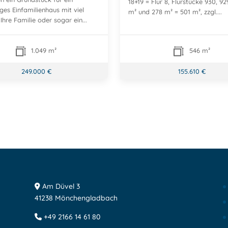
18+19 = Flur 8, Flurstücke 930, 9
ges Einfamilienhaus mit viel
m² und 278 m² = 501 m², zzgl....
 Ihre Familie oder sogar ein...
1.049 m²
546 m²
249.000 €
155.610 €
g
Am Düvel 3
41238 Mönchengladbach
+49 2166 14 61 80