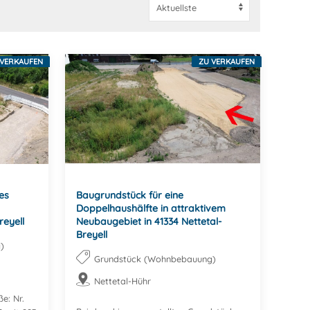
 VERKAUFEN
ZU VERKAUFEN
es
Baugrundstück für eine
Doppelhaushälfte in attraktivem
eyell
Neubaugebiet in 41334 Nettetal-
Breyell
)
Grundstück (Wohnbebauung)
Nettetal-Hühr
e: Nr.