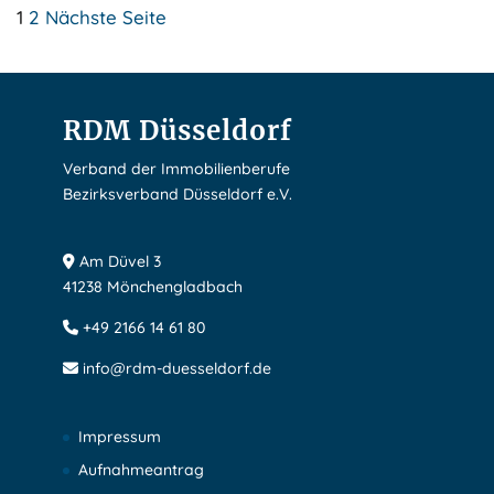
Seitennummerierung
1
2
Nächste Seite
der
Beiträge
RDM Düsseldorf
Verband der Immobilienberufe
Bezirksverband Düsseldorf e.V.
Am Düvel 3
41238 Mönchengladbach
+49 2166 14 61 80
info@rdm-duesseldorf.de
Impressum
Aufnahmeantrag