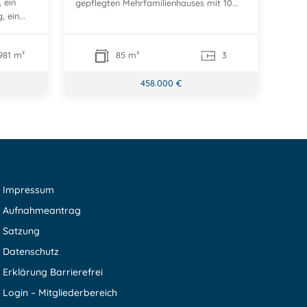
 ein
gepflegten Mehrfamilienhauses mit 10...
 ein...
981 m²
85 m²
3
458.000 €
Impressum
Aufnahmeantrag
Satzung
Datenschutz
Erklärung Barrierefrei
Login – Mitgliederbereich