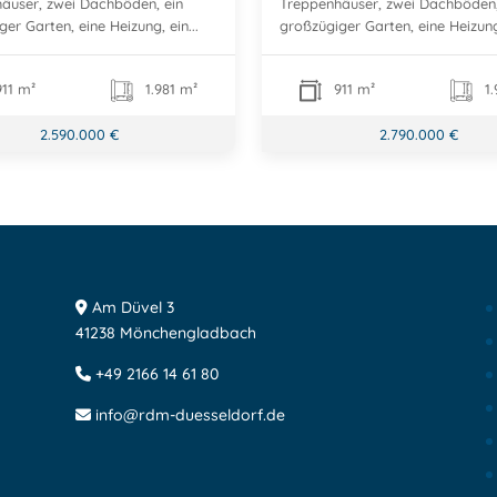
äuser, zwei Dachböden, ein
Treppenhäuser, zwei Dachböden,
er Garten, eine Heizung, ein...
großzügiger Garten, eine Heizung,
11 m²
1.981 m²
911 m²
1.
2.590.000 €
2.790.000 €
Am Düvel 3
41238 Mönchengladbach
+49 2166 14 61 80
info@rdm-duesseldorf.de