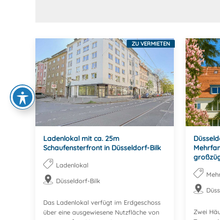
ZU VERMIETEN
Ladenlokal mit ca. 25m
Düsseldo
Schaufensterfront in Düsseldorf-Bilk
Mehrfam
großzüg
Ladenlokal
Mehr
Düsseldorf-Bilk
Düss
Das Ladenlokal verfügt im Erdgeschoss
Zwei Häu
über eine ausgewiesene Nutzfläche von