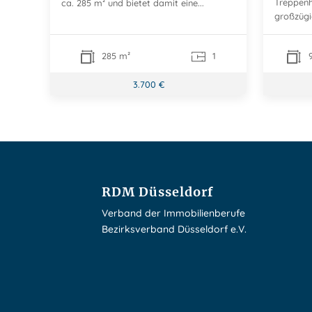
Treppenh
ca. 285 m² und bietet damit eine...
großzügig
285 m²
1
9
3.700 €
RDM Düsseldorf
Verband der Immobilienberufe
Bezirksverband Düsseldorf e.V.