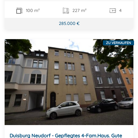
100 m²
227 m²
4
285.000 €
ZU VERKAUFEN
Duisburg Neudorf - Gepflegtes 4-Fam.Haus. Gute