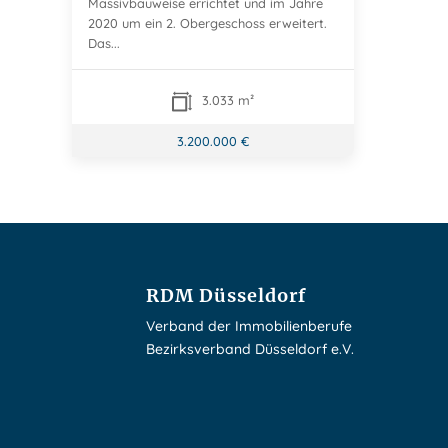
Massivbauweise errichtet und im Jahre
2020 um ein 2. Obergeschoss erweitert.
Das...
3.033 m²
3.200.000 €
RDM Düsseldorf
Verband der Immobilienberufe
Bezirksverband Düsseldorf e.V.