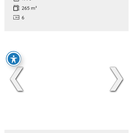
265 m²
6
❮
❯